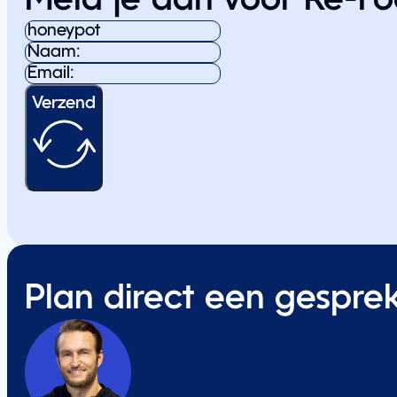
Meld je aan voor Re-Fo
Verzend
Plan direct een gespre