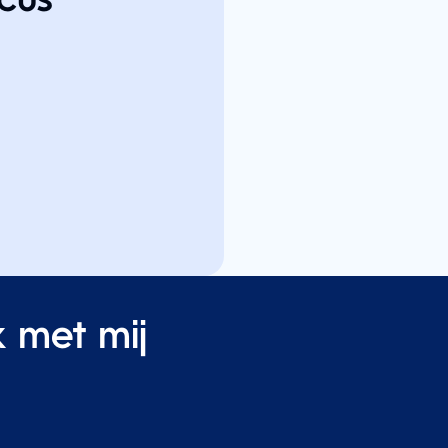
cus
k met mij