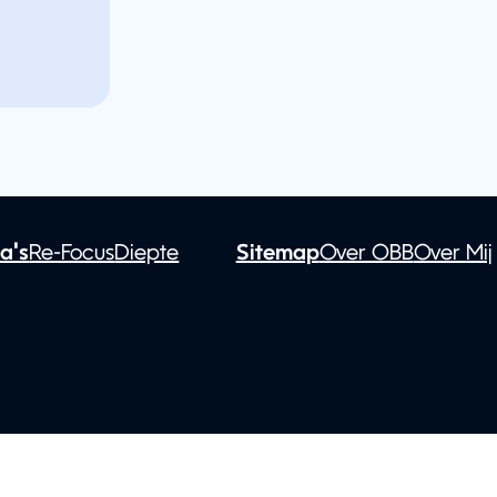
a's
Re-Focus
Diepte
Sitemap
Over OBB
Over Mij