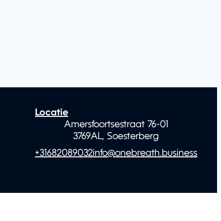
Locatie
Amersfoortsestraat 76-01
3769AL, Soesterberg
+31682089032
info@onebreath.business